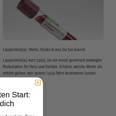
Lipoprotein(a): Werte, Risiko & was Du tun kannst
Lipoprotein(a), kurz Lp(a), ist ein meist genetisch bedingter
Risikofaktor für Herz und Gefäße. Erfahre, welche Werte als
erhöht gelten, wer seinen Lp(a)-Wert bestimmen lassen
sollte und warum Du t...
13. Jul 2026
en Start:
dich