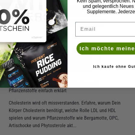
Kein Spam, versprochen. N
und gelegentlich Neues 
Supplemente. Jederzei
Deine Email
Ich möchte meine
Ich kaufe ohne Gu
Cholesterin verstehen: LDL, HDL, Ernährung &
Pflanzenstoffe einfach erklärt
Cholesterin wird oft missverstanden. Erfahre, warum Dein
Körper Cholesterin benötigt, welche Rolle LDL und HDL
spielen und warum Pflanzenstoffe wie Bergamotte, OPC,
Artischocke und Phytosterole akt...