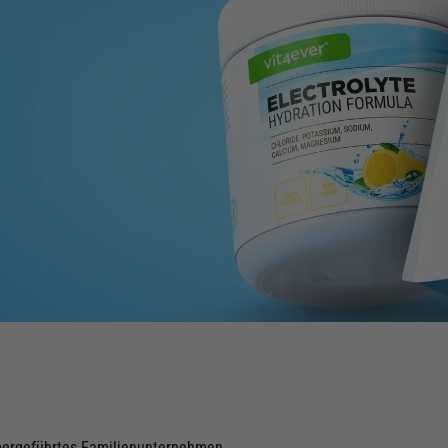
utschein
für deine
bergeführtes Familienunternehmen