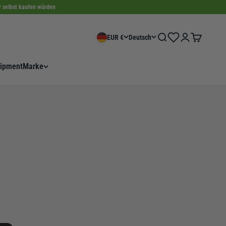
ir selbst kaufen würden
Wishlist
Suche
Anmelden
Warenkorb
EUR €
Deutsch
ipment
Marke