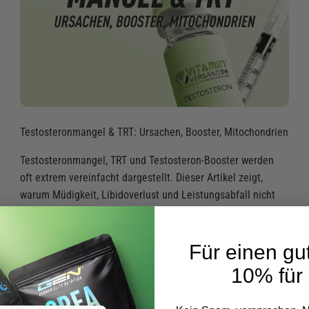
Testosteronmangel & TRT: Ursachen, Booster, Mitochondrien
Testosteronmangel, TRT und Testosteron-Booster werden
oft extrem vereinfacht dargestellt. Dieser Artikel zeigt,
warum Müdigkeit, Libidoverlust und Leistungsabfall nicht
immer nur am Testosteron lie...
3. Aug 2026
Für einen gut
10% für 