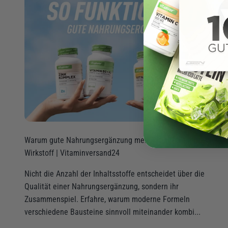
Warum gute Nahrungsergänzung mehr ist als ein einzelner
Wirkstoff | Vitaminversand24
Nicht die Anzahl der Inhaltsstoffe entscheidet über die
Qualität einer Nahrungsergänzung, sondern ihr
Zusammenspiel. Erfahre, warum moderne Formeln
verschiedene Bausteine sinnvoll miteinander kombi...