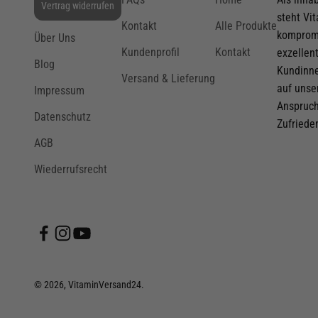
Vertrag widerrufen
steht Vi
Kontakt
Alle Produkte
Zum 
kompromi
Über Uns
Kundenprofil
Kontakt
exzellen
Durch die Erstellung eines Kontos per E-Mail erkläre ich m
Blog
Kundinne
Versand & Lieferung
Allgemeinen Geschäftsbedingungen einverstanden und ne
auf unse
Impressum
Datenschutzerklärung zur Kenntnis.
Anspruch
Datenschutz
Zufriede
AGB
Wiederrufsrecht
© 2026, VitaminVersand24.