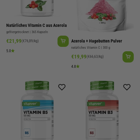
Natürliches Vitamin C aus Acerola
gefriergetrocknet | 365 Kapseln
Angebot
€21,99
Acerola + Hagebutten Pulver
(€76,89/kg)
natürliches Vitamin C | 300 g
5.0
Angebot
€19,99
(€66,63/kg)
4.8