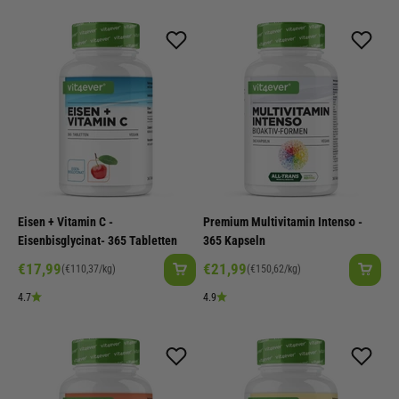
Eisen + Vitamin C -
Premium Multivitamin Intenso -
Eisenbisglycinat- 365 Tabletten
365 Kapseln
Angebot
Angebot
€17,99
€21,99
(€110,37/kg)
(€150,62/kg)
4.7
4.9