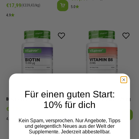
Angebot
€17,99
(€339,43/kg)
5.0
4.9
Für einen guten Start:
Biotin - 10.000 mcg
Vitamin B6 P-5-P Bioaktiv - 25 mg
10% für dich
Pydridoxal-5-Phosphat | 365 Tabletten
Angebot
€11,99
(€131,76/kg)
Angebot
€17,99
(€214,17/kg)
4.8
Kein Spam, versprochen. Nur Angebote, Tipps
4.5
und gelegentlich Neues aus der Welt der
Supplemente. Jederzeit abbestellbar.