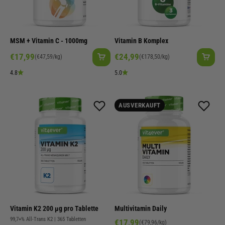
MSM + Vitamin C - 1000mg
Vitamin B Komplex
Angebot
Angebot
€17,99
€24,99
(€47,59/kg)
(€178,50/kg)
4.8
5.0
AUSVERKAUFT
Vitamin K2 200 µg pro Tablette
Multivitamin Daily
99,7+% All-Trans K2 | 365 Tabletten
Angebot
€17,99
(€79,96/kg)