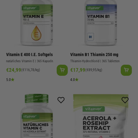
Vitamin E 400 I.E. Softgels
Vitamin B1 Thiamin 250 mg
natürliches Vitamin E | 365 Kapseln
Thiamin-Hydrochlorid | 365 Tabletten
Angebot
Angebot
€24,99
€17,99
(€116,78/kg)
(€89,95/kg)
5.0
4.0