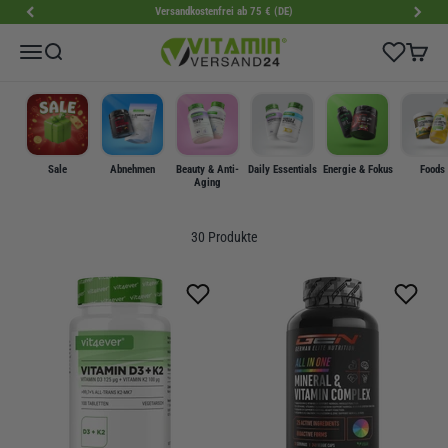
Zum Inhalt springen
Versandkostenfrei ab 75 € (DE)
VitaminVersand24
Wishlist
Menü
Suche
Warenk
Sale
Abnehmen
Beauty & Anti-
Daily Essentials
Energie & Fokus
Foods
Aging
30 Produkte