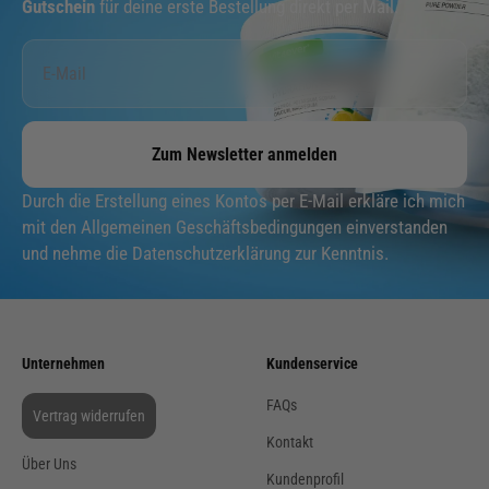
Gutschein
für deine erste Bestellung direkt per Mail.
Zum Newsletter anmelden
Durch die Erstellung eines Kontos per E-Mail erkläre ich mich
mit den Allgemeinen Geschäftsbedingungen einverstanden
und nehme die Datenschutzerklärung zur Kenntnis.
Unternehmen
Kundenservice
FAQs
Vertrag widerrufen
Kontakt
Über Uns
Kundenprofil