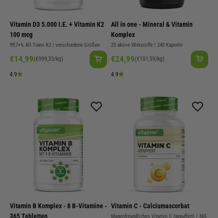
Vitamin D3 5.000 I.E. + Vitamin K2
All in one - Mineral & Vitamin
100 mcg
Komplex
99,7+% All-Trans K2 | verschiedene Größen
25 aktive Wirkstoffe | 240 Kapseln
Angebot
Angebot
€14,99
€24,99
(€999,33/kg)
(€101,59/kg)
4.9
4.9
Vitamin B Komplex - 8 B-Vitamine -
Vitamin C - Calciumascorbat
365 Tabletten
Magenfreundliches Vitamin C (gepuffert) | 365