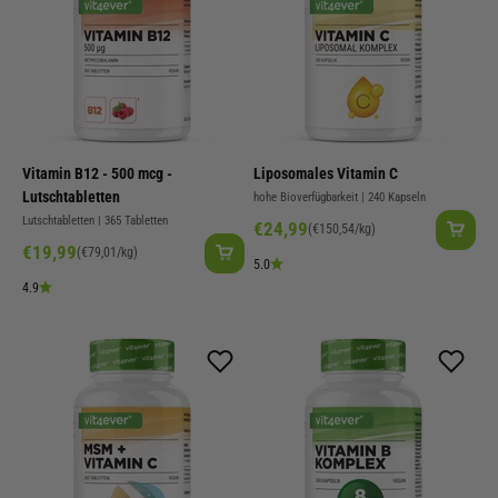
Vitamin B12 - 500 mcg -
Liposomales Vitamin C
Lutschtabletten
hohe Bioverfügbarkeit | 240 Kapseln
Lutschtabletten | 365 Tabletten
Angebot
€24,99
(€150,54/kg)
Angebot
€19,99
(€79,01/kg)
5.0
4.9