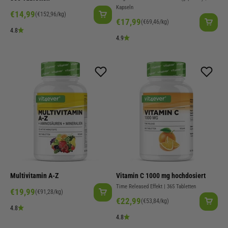
Kapseln
Angebot
€14,99
(€152,96/kg)
Angebot
€17,99
(€69,46/kg)
4.8
4.9
Multivitamin A-Z
Vitamin C 1000 mg hochdosiert
Time Released Effekt | 365 Tabletten
Angebot
€19,99
(€91,28/kg)
Angebot
€22,99
(€53,84/kg)
4.8
4.8