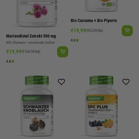
Bio Curcuma + Bio Piperin
Angebot
€19,99
(€62,86/kg)
Mariendistel Extrakt 500 mg
4.6
80% Silymarin | verschiende Größen
Angebot
€19,99
(€166,58/kg)
4.8