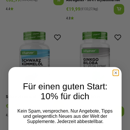
Angebot
€19,99
4.4
(€133,27/kg)
4.8
Für einen guten Start:
10% für dich
Schwarzkümmelöl - 500 mg
Ginkgo Biloba Extrakt
50:1 Spezial Extrakt | 365 Tabletten
Angebot
€21,99
(€74,04/kg)
Angebot
€19,99
Kein Spam, versprochen. Nur Angebote, Tipps
(€178,48/kg)
4.9
und gelegentlich Neues aus der Welt der
4.7
Supplemente. Jederzeit abbestellbar.