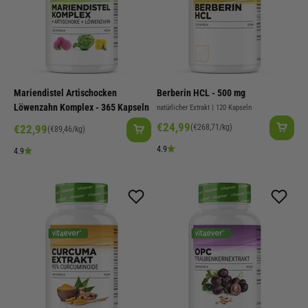
Mariendistel Artischocken
Berberin HCL - 500 mg
Löwenzahn Komplex - 365 Kapseln
natürlicher Extrakt | 120 Kapseln
Angebot
€24,99
Angebot
€22,99
(€268,71/kg)
(€89,46/kg)
4.9
4.9