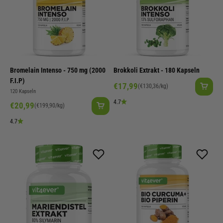
Bromelain Intenso - 750 mg (2000
Brokkoli Extrakt - 180 Kapseln
F.I.P)
Angebot
€17,99
(€130,36/kg)
120 Kapseln
4.7
Angebot
€20,99
(€199,90/kg)
4.7