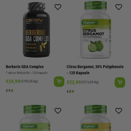
Berberin GDA Complex
Citrus Bergamot, 30% Polyphenole
- 120 Kapseln
7 aktive Wirkstoffe | 120 Kapseln
Angebot
€24,99
Angebot
(€290,58/kg)
€22,99
(€216,89/kg)
4.9
4.8