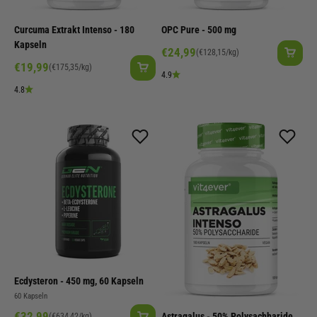
Curcuma Extrakt Intenso - 180
OPC Pure - 500 mg
Kapseln
Angebot
€24,99
(€128,15/kg)
Angebot
€19,99
(€175,35/kg)
4.9
4.8
Ecdysteron - 450 mg, 60 Kapseln
60 Kapseln
Angebot
€32,99
Astragalus - 50% Polysachharide
(€634,42/kg)