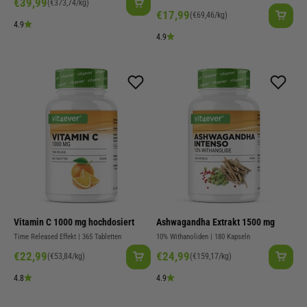
Angebot
€39,99
(€373,74/kg)
Angebot
€17,99
(€69,46/kg)
4.9
4.9
Vitamin C 1000 mg hochdosiert
Ashwagandha Extrakt 1500 mg
Time Released Effekt | 365 Tabletten
10% Withanoliden | 180 Kapseln
Angebot
Angebot
€22,99
€24,99
(€53,84/kg)
(€159,17/kg)
4.8
4.9