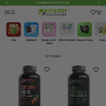
Zum Inhalt springen
Versandkostenfrei ab 75 € (DE)
VitaminVersand24
Wishlist
Menü
Suche
Warenk
Sale
Abnehmen
Beauty & Anti-
Daily Essentials
Energie & Fokus
Foods
Aging
82 Produkte