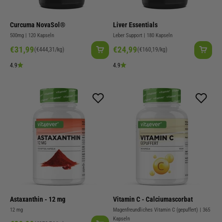
Curcuma NovaSol®
Liver Essentials
500mg | 120 Kapseln
Leber Support | 180 Kapseln
Angebot
Angebot
€31,99
€24,99
(€444,31/kg)
(€160,19/kg)
4.9
4.9
Astaxanthin - 12 mg
Vitamin C - Calciumascorbat
12 mg
Magenfreundliches Vitamin C (gepuffert) | 365
Kapseln