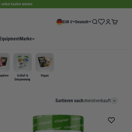
ir selbst kaufen würden
Wishlist
Suche
Anmelden
Warenkorb
EUR €
Deutsch
Equipment
Marke
npulver
Schlaf &
Vegan
Entspannung
Sortieren nach:
meistverkauft