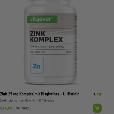
Zink 25 mg Komplex mit Bisglycinat + L-Histidin
4.7
Zinkbisglycinat von Albion® | 400 Tabletten
Angebot
€14,99
(€187,38/kg)