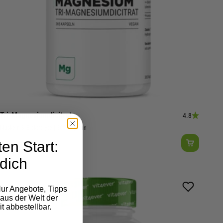
Tri-Magnesiumdicitrat
4.8
Muskeln & Elektrolyte | 365 Kapseln
Angebot
€19,99
en Start:
(€72,43/kg)
dich
ur Angebote, Tipps
aus der Welt der
t abbestellbar.