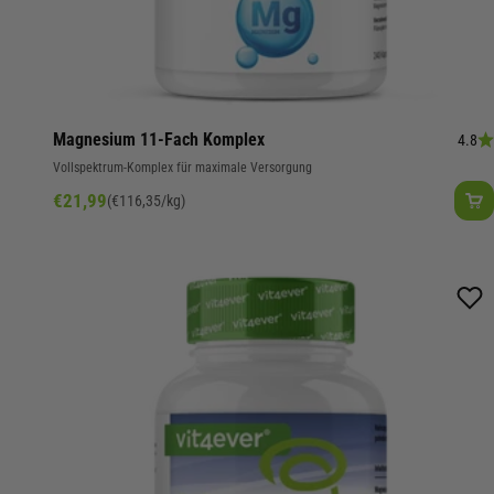
Magnesium 11-Fach Komplex
4.8
Vollspektrum-Komplex für maximale Versorgung
Angebot
€21,99
(€116,35/kg)