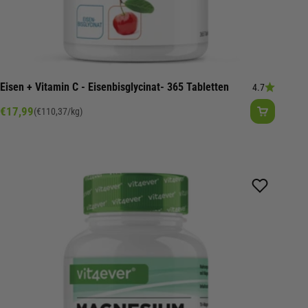
Eisen + Vitamin C - Eisenbisglycinat- 365 Tabletten
4.7
Angebot
€17,99
(€110,37/kg)