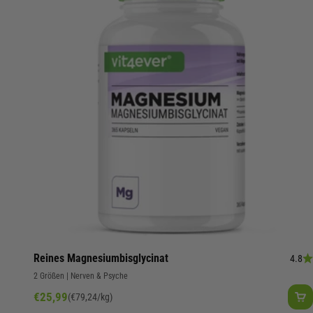
Reines Magnesiumbisglycinat
4.8
2 Größen | Nerven & Psyche
Angebot
€25,99
(€79,24/kg)