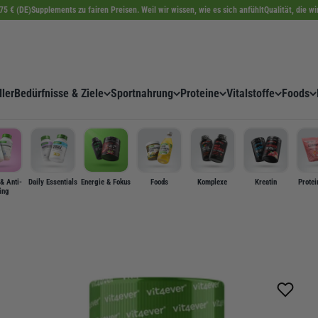
75 € (DE)
Supplements zu fairen Preisen. Weil wir wissen, wie es sich anfühlt
Qualität, die w
ler
Bedürfnisse & Ziele
Sportnahrung
Proteine
Vitalstoffe
Foods
& Anti-
Daily Essentials
Energie & Fokus
Foods
Komplexe
Kreatin
Protei
ing