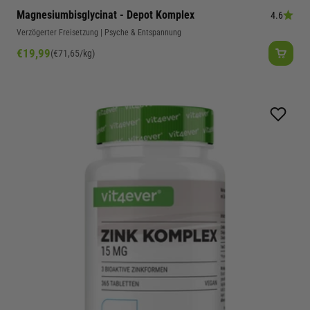
Magnesiumbisglycinat - Depot Komplex
4.6
Verzögerter Freisetzung | Psyche & Entspannung
Angebot
€19,99
(€71,65/kg)