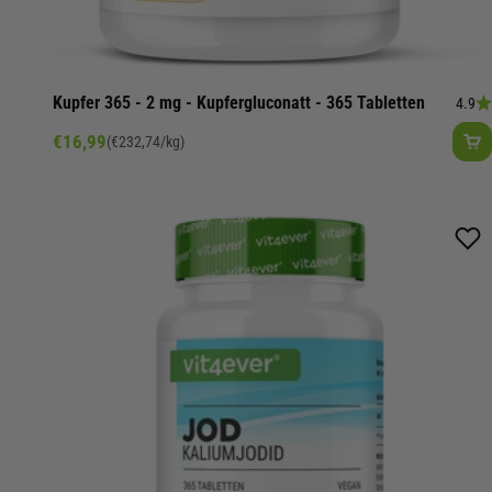
Kupfer 365 - 2 mg - Kupfergluconatt - 365 Tabletten
4.9
Angebot
€16,99
(€232,74/kg)