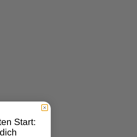
en Start:
dich