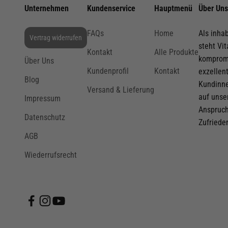
Lust auf 10% Extra-Rabatt?
Unternehmen
Kundenservice
Hauptmenü
Über Uns
Erhalte Produkt-News, exklusive Einblicke und einen
10% G
erste Bestellung direkt per Mail.
FAQs
Home
Als inha
Vertrag widerrufen
steht Vi
Kontakt
Alle Produkte
Zum 
kompromi
Über Uns
Kundenprofil
Kontakt
exzellen
Durch die Erstellung eines Kontos per E-Mail erkläre ich m
Blog
Kundinne
Versand & Lieferung
Allgemeinen Geschäftsbedingungen einverstanden und ne
auf unse
Impressum
Datenschutzerklärung zur Kenntnis.
Anspruch
Datenschutz
Zufriede
AGB
Wiederrufsrecht