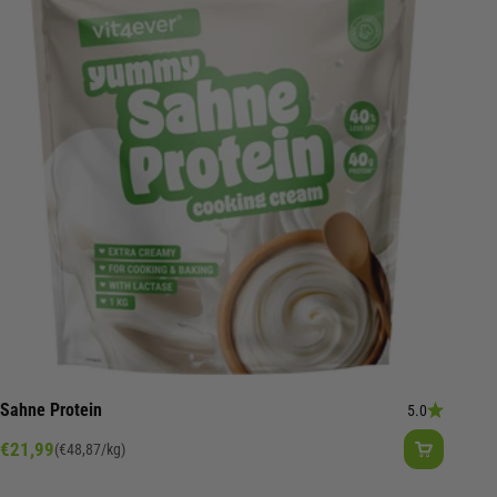
Sahne Protein
5.0
Angebot
€21,99
(€48,87/kg)