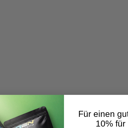
Für einen gut
10% für 