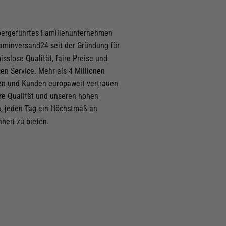
utschein
für deine
bergeführtes Familienunternehmen
taminversand24 seit der Gründung für
Newsletter anmelden
sslose Qualität, faire Preise und
ten Service. Mehr als 4 Millionen
ich mit den
n und Kunden europaweit vertrauen
hme die
re Qualität und unseren hohen
, jeden Tag ein Höchstmaß an
nheit zu bieten.