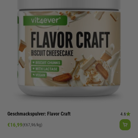
Geschmackspulver: Flavor Craft
4.6
Angebot
€16,99
(€67,96/kg)