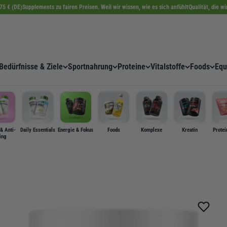
75 € (DE)
Supplements zu fairen Preisen. Weil wir wissen, wie es sich anfühlt
Qualität, die w
Bedürfnisse & Ziele
Sportnahrung
Proteine
Vitalstoffe
Foods
Equ
& Anti-
Daily Essentials
Energie & Fokus
Foods
Komplexe
Kreatin
Protei
ing