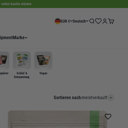
ir selbst kaufen würden
Wishlist
Suche
Anmelden
Warenkorb
EUR €
Deutsch
ipment
Marke
npulver
Schlaf &
Vegan
Entspannung
Sortieren nach:
meistverkauft