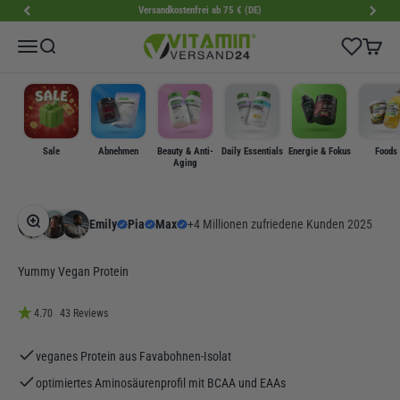
Zum Inhalt springen
Versandkostenfrei ab 75 € (DE)
VitaminVersand24
Wishlist
Menü
Suche
Warenk
Sale
Abnehmen
Beauty & Anti-
Daily Essentials
Energie & Fokus
Foods
Aging
Bild vergrößern
Emily
Pia
Max
+4 Millionen zufriedene Kunden 2025
Yummy Vegan Protein
4.70
43 Reviews
veganes Protein aus Favabohnen-Isolat
optimiertes Aminosäurenprofil mit BCAA und EAAs