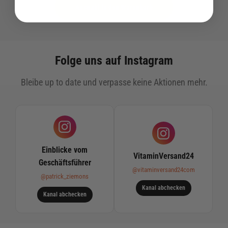
Auswahl in den Warenkorb
Folge uns auf Instagram
Bleibe up to date und verpasse keine Aktionen mehr.
Einblicke vom
VitaminVersand24
Geschäftsführer
@vitaminversand24com
@patrick_ziemons
Kanal abchecken
Kanal abchecken