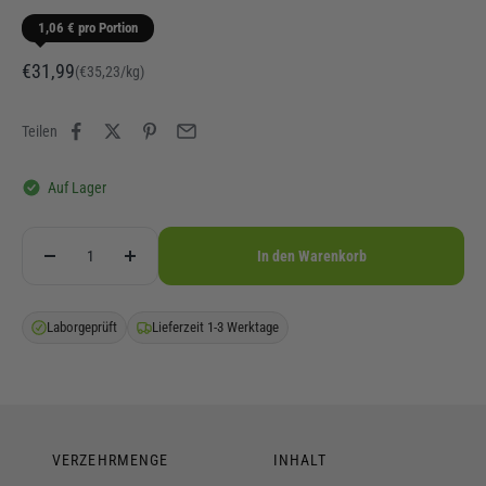
1,06 € pro Portion
Angebot
€31,99
(€35,23/kg)
Teilen
Auf Lager
In den Warenkorb
Laborgeprüft
Lieferzeit 1-3 Werktage
VERZEHRMENGE
INHALT