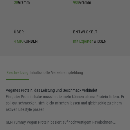
30
Gramm
908
Gramm
ÜBER
ENTWICKELT
4 MIO
KUNDEN
mit Experten
WISSEN
Beschreibung
Inhaltsstoffe
Verzehrempfehlung
Veganes Protein, das Leistung und Geschmack verbindet
Ein guter Proteinshake muss heute mehr können als nur Protein liefern. Er
soll gut schmecken, sich leicht mischen lassen und gleichzeitig zu einem
aktiven Lifestyle passen.
GEN Yummy Vegan Protein basiert auf hochwertigem Favabohnen-
Protein-Isolat – einer modernen pflanzlichen Proteinquelle, die besonders