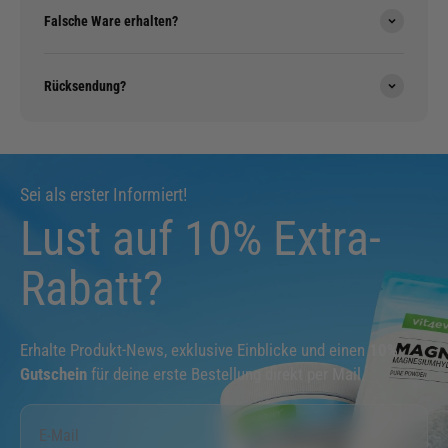
Falsche Ware erhalten?
Rücksendung?
Sei als erster Informiert!
Lust auf 10% Extra-
Rabatt?
Erhalte Produkt-News, exklusive Einblicke und einen
10%
Gutschein
für deine erste Bestellung direkt per Mail.