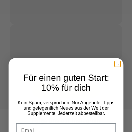
Gesamtpreis:
--
Für einen guten Start:
10% für dich
Auswahl in den Warenkorb
Kein Spam, versprochen. Nur Angebote, Tipps
und gelegentlich Neues aus der Welt der
Supplemente. Jederzeit abbestellbar.
Folge uns auf Instagram
Deine Email