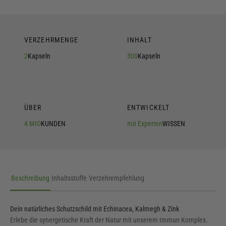
VERZEHRMENGE
INHALT
2
Kapseln
300
Kapseln
ÜBER
ENTWICKELT
4 MIO
KUNDEN
mit Experten
WISSEN
Beschreibung
Inhaltsstoffe
Verzehrempfehlung
Dein natürliches Schutzschild mit Echinacea, Kalmegh & Zink
Erlebe die synergetische Kraft der Natur mit unserem Immun Komplex.