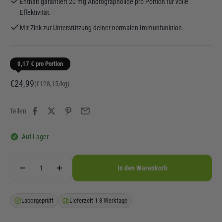
Enthält garantiert 20 mg Andrographolide pro Portion für volle
Effektivität.
Mit Zink zur Unterstützung deiner normalen Immunfunktion.
0,17 € pro Portion
Angebot
€24,99
(€128,15/kg)
Teilen
Auf Lager
In den Warenkorb
Laborgeprüft
Lieferzeit 1-3 Werktage