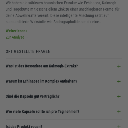
Wir haben die stärksten botanischen Extrakte wie Echinacea, Kalmegh
und Hagebutte mit essenziellem Zink zu einer unschlagbaren Formel für
deine Abwehrkräfte vereint. Diese intelligente Mischung setzt auf
standardisierte Wirkstoffe wie Andrographolide, um dir eine
gleichbleibend hohe Qualität zu garantieren. Die veganen Kapseln sind
Weiterlesen
↓
dein perfekter Begleiter für fordernde Zeiten oder als tägliches Plus für
Zur Analyse
→
dein Wohlbefinden. Hol dir das Beste aus der Pflanzenkunde und der
modernen Nährstoffwissenschaft in einer einzigen Kapsel.
OFT GESTELLTE FRAGEN
Was ist das Besondere am Kalmegh-Extrakt?
Kalmegh ist in der ayurvedischen Tradition fest verankert. Unser Extrakt
Warum ist Echinacea im Komplex enthalten?
ist auf 10 % Andrographolide standardisiert, sodass du dich auf die
konzentrierte Kraft dieser faszinierenden Pflanze verlassen kannst.
Echinacea (Sonnenhut) ist der Klassiker der Naturkunde schlechthin. Wir
Sind die Kapseln gut verträglich?
verwenden einen hochwertigen Extrakt aus der Echinacea purpurea, um
unseren Immun Komplex perfekt abzurunden.
Ja, wir setzen auf reine Pflanzenextrakte und eine pflanzliche
Wie viele Kapseln sollte ich pro Tag nehmen?
Kapselhülle. Durch den Verzicht auf unnötige Zusätze ist der Komplex
sehr bekömmlich und lässt sich einfach in den Alltag integrieren.
Wir empfehlen 2 Kapseln täglich mit ausreichend Flüssigkeit. Mit 120
Ist das Produkt vegan?