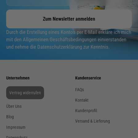
Zum Newsletter anmelden
Durch die Erstellung eines Kontos per E-Mail erkläre ich mich
mit den Allgemeinen Geschäftsbedingungen einverstanden
und nehme die Datenschutzerklärung zur Kenntnis.
Unternehmen
Kundenservice
FAQs
Vertrag widerrufen
Kontakt
Über Uns
Kundenprofil
Blog
Versand & Lieferung
Impressum
Datenschutz