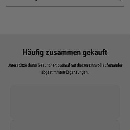
Kapseln pro Dose bist du so für volle zwei Monate bestens versorgt.
Absolut! Unser Immun Komplex ist zu 100 % frei von tierischen
Bestandteilen. Wir nutzen nur hochwertige, pflanzliche Rohstoffe für
deine optimale Unterstützung.
Häufig zusammen gekauft
Unterstütze deine Gesundheit optimal mit diesen sinnvoll aufeinander
abgestimmten Ergänzungen.