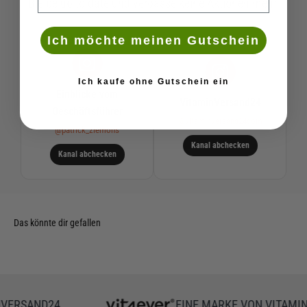
Bleibe up to date und verpasse keine Aktionen mehr.
Ich möchte meinen Gutschein
Ich kaufe ohne Gutschein ein
Einblicke vom
VitaminVersand24
Geschäftsführer
@vitaminversand24com
@patrick_ziemons
Kanal abchecken
Kanal abchecken
ERSAND24
EINE MARKE VON VITAMINV