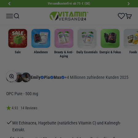
Zum Inhalt springen
Versandkostenfrei ab 75 € (DE)
VitaminVersand24
Wishlist
Menü
Suche
Warenk
Sale
Abnehmen
Beauty & Anti-
Daily Essentials
Energie & Fokus
Foods
Aging
Bild vergrößern
Emily
Pia
Max
+4 Millionen zufriedene Kunden 2025
OPC Pure - 500 mg
4.93
14 Reviews
Mit Echinacea, Hagebutte (natürliches Vitamin C) und Kalmegh-
Extrakt.