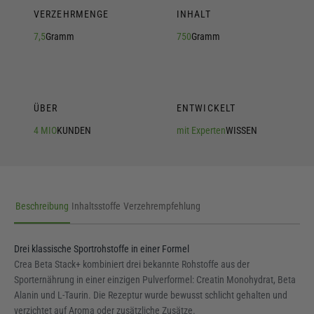
VERZEHRMENGE
INHALT
7,5
Gramm
750
Gramm
ÜBER
ENTWICKELT
4 MIO
KUNDEN
mit Experten
WISSEN
Beschreibung
Inhaltsstoffe
Verzehrempfehlung
Drei klassische Sportrohstoffe in einer Formel
Crea Beta Stack+ kombiniert drei bekannte Rohstoffe aus der
Sporternährung in einer einzigen Pulverformel: Creatin Monohydrat, Beta
Alanin und L-Taurin. Die Rezeptur wurde bewusst schlicht gehalten und
verzichtet auf Aroma oder zusätzliche Zusätze.