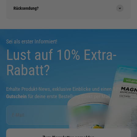
Rücksendung?
Sei als erster Informiert!
Lust auf 10% Extra-
Rabatt?
Erhalte Produkt-News, exklusive Einblicke und einen
10%
Gutschein
für deine erste Bestellung direkt per Mail.