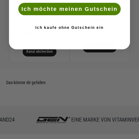
Ich möchte meinen Gutschein
Einblicke vom
VitaminVersand24
Ich kaufe ohne Gutschein ein
Geschäftsführer
@vitaminversand24com
@patrick_ziemons
Kanal abchecken
Kanal abchecken
D24
EINE MARKE VON VITAMINVERS