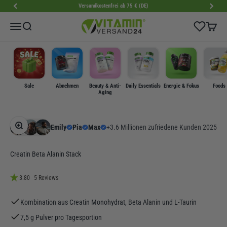
Zum Inhalt springen
Versandkostenfrei ab 75 € (DE)
VitaminVersand24
Wishlist
Menü
Suche
Warenk
Sale
Abnehmen
Beauty & Anti-
Daily Essentials
Energie & Fokus
Foods
Aging
Bild vergrößern
Emily
Pia
Max
+3.6 Millionen zufriedene Kunden 2025
Creatin Beta Alanin Stack
3.80
5 Reviews
Kombination aus Creatin Monohydrat, Beta Alanin und L-Taurin
7,5 g Pulver pro Tagesportion