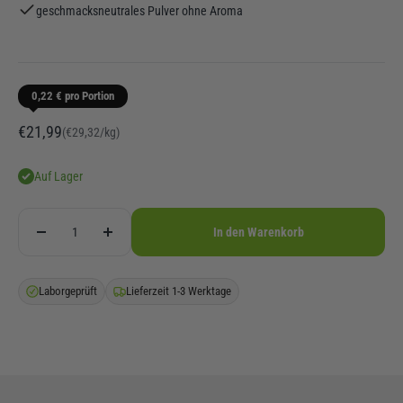
geschmacksneutrales Pulver ohne Aroma
0,22 € pro Portion
Angebot
€21,99
(€29,32/kg)
Auf Lager
In den Warenkorb
Laborgeprüft
Lieferzeit 1-3 Werktage