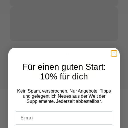
Gesamtpreis:
--
Für einen guten Start:
Auswahl in den Warenkorb
10% für dich
Kein Spam, versprochen. Nur Angebote, Tipps
und gelegentlich Neues aus der Welt der
Folge uns auf Instagram
Supplemente. Jederzeit abbestellbar.
Bleibe up to date und verpasse keine Aktionen mehr.
Deine Email