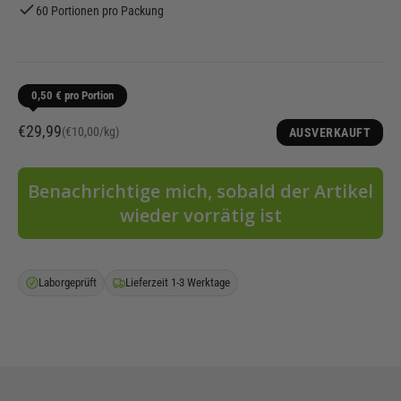
60 Portionen pro Packung
0,50 € pro Portion
Angebot
€29,99
(€10,00/kg)
AUSVERKAUFT
Benachrichtige mich, sobald der Artikel
wieder vorrätig ist
Laborgeprüft
Lieferzeit 1-3 Werktage