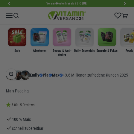
Zum Inhalt springen
Versandkostenfrei ab 75 € (DE)
VitaminVersand24
Wishlist
Menü
Suche
Warenk
Sale
Abnehmen
Beauty & Anti-
Daily Essentials
Energie & Fokus
Foods
Aging
Bild vergrößern
Emily
Pia
Max
+3.6 Millionen zufriedene Kunden 2025
Mais Pudding
5.00
5 Reviews
100 % Mais
schnell zubereitbar