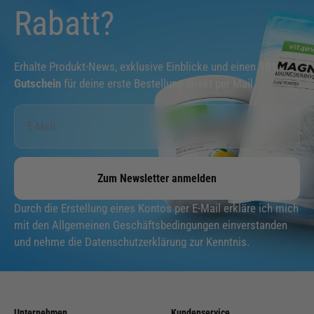
Rabatt?
Erhalte Produkt-News, exklusive Einblicke und einen
10%
Gutschein
für deine erste Bestellung direkt per Mail.
Zum Newsletter anmelden
Durch die Erstellung eines Kontos per E-Mail erkläre ich mich
mit den Allgemeinen Geschäftsbedingungen einverstanden
und nehme die Datenschutzerklärung zur Kenntnis.
Unternehmen
Kundenservice