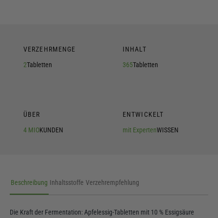
VERZEHRMENGE
INHALT
2
Tabletten
365
Tabletten
ÜBER
ENTWICKELT
4 MIO
KUNDEN
mit Experten
WISSEN
Beschreibung
Inhaltsstoffe
Verzehrempfehlung
Die Kraft der Fermentation: Apfelessig-Tabletten mit 10 % Essigsäure