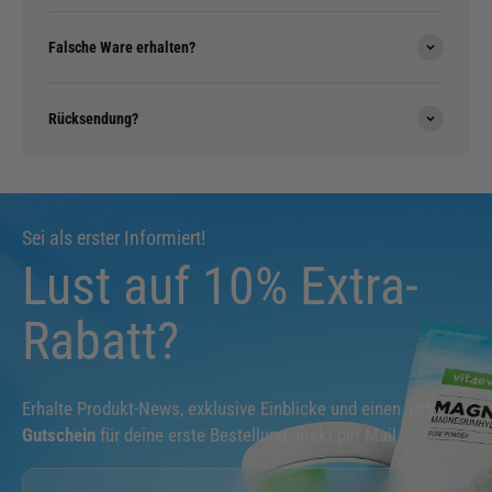
Falsche Ware erhalten?
Rücksendung?
Sei als erster Informiert!
Lust auf 10% Extra-
Rabatt?
Erhalte Produkt-News, exklusive Einblicke und einen
10%
Gutschein
für deine erste Bestellung direkt per Mail.