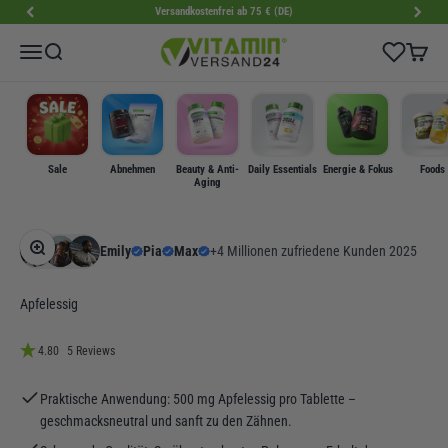
Zum Inhalt springen
Versandkostenfrei ab 75 € (DE)
VitaminVersand24
Wishlist
Menü
Suche
Warenk
Sale
Abnehmen
Beauty & Anti-
Daily Essentials
Energie & Fokus
Foods
Aging
Bild vergrößern
Emily
Pia
Max
+4 Millionen zufriedene Kunden 2025
Apfelessig
4.80
5 Reviews
Praktische Anwendung: 500 mg Apfelessig pro Tablette –
geschmacksneutral und sanft zu den Zähnen.