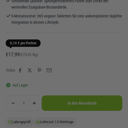
Schonende Qualität: Sprühgetrocknetes Pulver zum Erhalt der
wertvollen Essigsäure-Bestandteile.
6-Monatsvorrat: 365 vegane Tabletten für eine unkomplizierte tägliche
Integration in deinen Lifestyle.
0,10 € pro Portion
Angebot
€17,99
(€75,91/kg)
Teilen
Auf Lager
In den Warenkorb
Laborgeprüft
Lieferzeit 1-3 Werktage