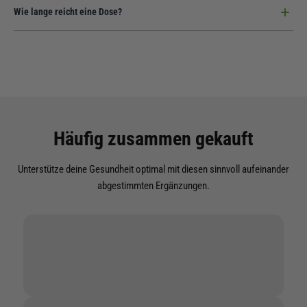
Ja, absolut. Wir verwenden rein pflanzliche Inhaltsstoffe und verzichten
Wie lange reicht eine Dose?
auf alle tierischen Zusätze.
Bei der Einnahme von 2 Tabletten täglich reicht der Vorrat für volle 6
Monate (182 Tage).
Häufig zusammen gekauft
Unterstütze deine Gesundheit optimal mit diesen sinnvoll aufeinander
abgestimmten Ergänzungen.