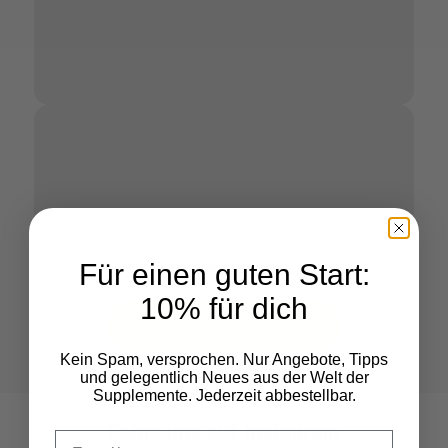
Für einen guten Start:
Gesamtpreis:
--
10% für dich
Auswahl in den Warenkorb
Kein Spam, versprochen. Nur Angebote, Tipps
und gelegentlich Neues aus der Welt der
Supplemente. Jederzeit abbestellbar.
Folge uns auf Instagram
Deine Email