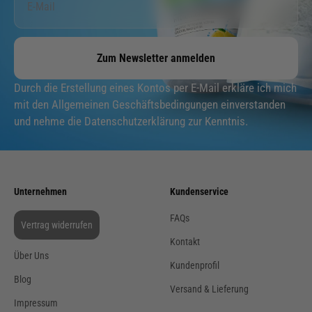
Zum Newsletter anmelden
Durch die Erstellung eines Kontos per E-Mail erkläre ich mich
mit den Allgemeinen Geschäftsbedingungen einverstanden
und nehme die Datenschutzerklärung zur Kenntnis.
Unternehmen
Kundenservice
FAQs
Vertrag widerrufen
Kontakt
Über Uns
Kundenprofil
Blog
Versand & Lieferung
Impressum