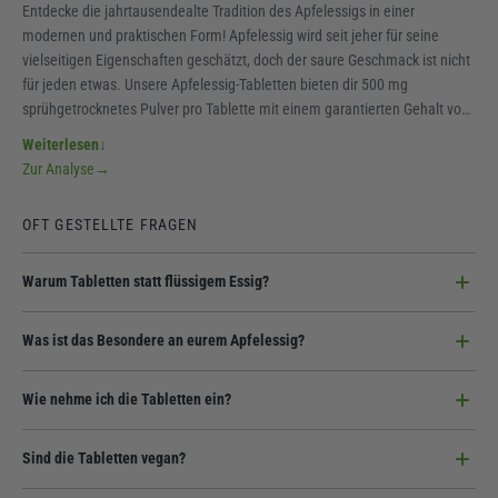
Entdecke die jahrtausendealte Tradition des Apfelessigs in einer
modernen und praktischen Form! Apfelessig wird seit jeher für seine
vielseitigen Eigenschaften geschätzt, doch der saure Geschmack ist nicht
für jeden etwas. Unsere Apfelessig-Tabletten bieten dir 500 mg
sprühgetrocknetes Pulver pro Tablette mit einem garantierten Gehalt von
10 % Essigsäure. Sie sind zahnfreundlich, absolut geschmacksneutral und
Weiterlesen
↓
perfekt für unterwegs geeignet. Genieße die Vorteile dieses bewährten
Zur Analyse
→
Hausmittels ganz ohne das Trinken einer sauren Flüssigkeit. Pur, vegan
und hocheffektiv für volle 6 Monate!
OFT GESTELLTE FRAGEN
Warum Tabletten statt flüssigem Essig?
Tabletten schützen den Zahnschmelz vor Säureschäden und sind absolut
Was ist das Besondere an eurem Apfelessig?
geschmacksneutral - ideal für die tägliche Routine.
Wir nutzen ein schonendes Sprüh-Trocknungsverfahren, um die wertvollen
Wie nehme ich die Tabletten ein?
Inhaltsstoffe in einer stabilen Pulverform zu konzentrieren.
Wir empfehlen 2 Tabletten täglich mit ausreichend Wasser, am besten
Sind die Tabletten vegan?
direkt vor einer Mahlzeit.