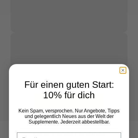
Für einen guten Start:
Gesamtpreis:
--
10% für dich
Auswahl in den Warenkorb
Kein Spam, versprochen. Nur Angebote, Tipps
und gelegentlich Neues aus der Welt der
Supplemente. Jederzeit abbestellbar.
Folge uns auf Instagram
Deine Email