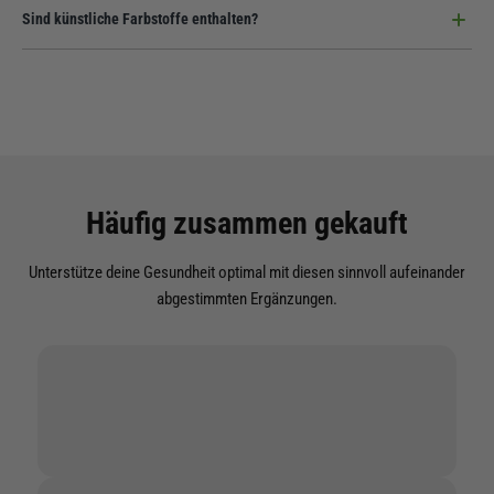
Ja, absolut. Sowohl der Pflanzenextrakt als auch die Presshilfen sind rein
Sind künstliche Farbstoffe enthalten?
pflanzlich.
Nein, wir verzichten komplett auf Aromen, Farbstoffe und
Konservierungsmittel für ein ehrliches Produkt.
Häufig zusammen gekauft
Unterstütze deine Gesundheit optimal mit diesen sinnvoll aufeinander
abgestimmten Ergänzungen.