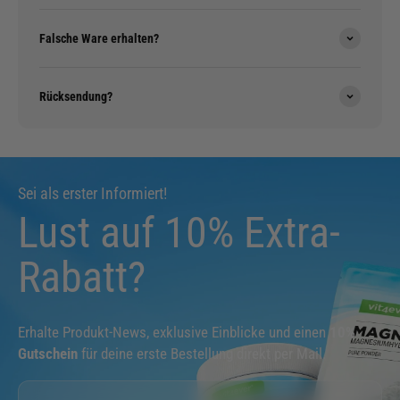
Falsche Ware erhalten?
Rücksendung?
Sei als erster Informiert!
Lust auf 10% Extra-
Rabatt?
Erhalte Produkt-News, exklusive Einblicke und einen
10%
Gutschein
für deine erste Bestellung direkt per Mail.