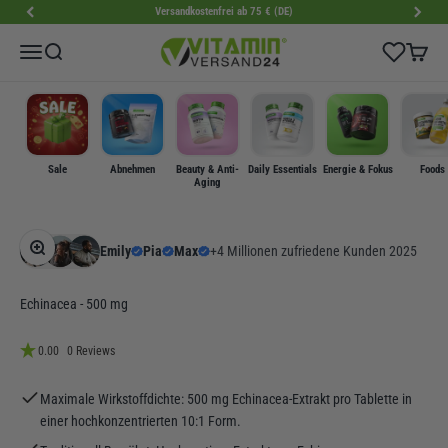
Zum Inhalt springen
Versandkostenfrei ab 75 € (DE)
VitaminVersand24
Wishlist
Menü
Suche
Warenk
Sale
Abnehmen
Beauty & Anti-
Daily Essentials
Energie & Fokus
Foods
Aging
Bild vergrößern
Emily
Pia
Max
+4 Millionen zufriedene Kunden 2025
Echinacea - 500 mg
0.00
0 Reviews
Maximale Wirkstoffdichte: 500 mg Echinacea-Extrakt pro Tablette in
einer hochkonzentrierten 10:1 Form.