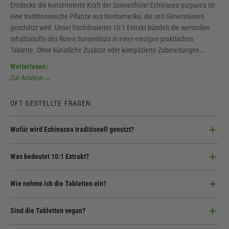
Entdecke die konzentrierte Kraft der Sonnenhüte! Echinacea purpurea ist
eine traditionsreiche Pflanze aus Nordamerika, die seit Generationen
geschätzt wird. Unser hochdosierter 10:1 Extrakt bündelt die wertvollen
Inhaltsstoffe des Roten Sonnenhuts in einer einzigen praktischen
Tablette. Ohne künstliche Zusätze oder komplizierte Zubereitungen
erhältst du hier die pure Pflanzenkraft für deinen Alltag. In der praktischen
Weiterlesen
↓
Tablettenform ist es der ideale Begleiter für unterwegs. Vertraue auf die
Zur Analyse
→
Natur - pur, vegan und in bewährter Premium-Qualität!
OFT GESTELLTE FRAGEN
Wofür wird Echinacea traditionell genutzt?
Echinacea (Roter Sonnenhut) ist ein Klassiker in der Pflanzenheilkunde
Was bedeutet 10:1 Extrakt?
und wird zur allgemeinen Unterstützung des Wohlbefindens geschätzt.
Das bedeutet, dass wir 10 Teile des Rohstoffs zu einem Teil Extrakt
Wie nehme ich die Tabletten ein?
konzentrieren. Du erhältst somit eine deutlich höhere Wirkstoffmenge pro
Tablette.
Wir empfehlen die Einnahme von einer Tablette täglich mit ausreichend
Sind die Tabletten vegan?
Flüssigkeit.