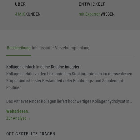
ÜBER
ENTWICKELT
4 MIO
KUNDEN
mit Experten
WISSEN
Beschreibung
Inhaltsstoffe
Verzehrempfehlung
Kollagen einfach in deine Routine integriert
Kollagen gehört zu den bekanntesten Strukturproteinen im menschlichen
Körper und ist fester Bestandteil vieler Ernährungs- und Supplement-
Routinen.
Das Vit4ever Rinder Kollagen liefert hochwertiges Kollagenhydrolysat in
einer praktischen Darreichungsform – ideal für alle, die Kollagen
Weiterlesen
↓
unkompliziert in ihren Alltag integrieren möchten.
Zur Analyse
→
Gewonnen aus Rinderkollagen und durch enzymatische Hydrolyse
OFT GESTELLTE FRAGEN
verarbeitet, entstehen kleine Kollagenpeptide, die sich durch ihre gute