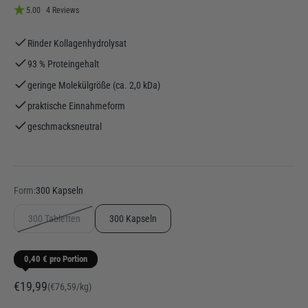
5.00
4 Reviews
Rinder Kollagenhydrolysat
93 % Proteingehalt
geringe Molekülgröße (ca. 2,0 kDa)
praktische Einnahmeform
geschmacksneutral
Form:
300 Kapseln
300 Tabletten
300 Kapseln
0,40 € pro Portion
Angebot
€19,99
(€76,59/kg)