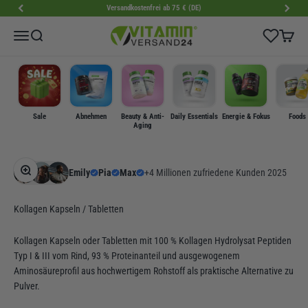
Zum Inhalt springen
Versandkostenfrei ab 75 € (DE)
VitaminVersand24
Wishlist
Menü
Suche
Warenk
Sale
Abnehmen
Beauty & Anti-
Daily Essentials
Energie & Fokus
Foods
Aging
Bild vergrößern
Emily
Pia
Max
+4 Millionen zufriedene Kunden 2025
Kollagen Kapseln / Tabletten
Kollagen Kapseln oder Tabletten mit 100 % Kollagen Hydrolysat Peptiden
Typ I & III vom Rind, 93 % Proteinanteil und ausgewogenem
Aminosäureprofil aus hochwertigem Rohstoff als praktische Alternative zu
Pulver.