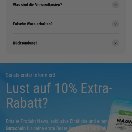
Was sind die Versandkosten?
Falsche Ware erhalten?
Rücksendung?
Sei als erster Informiert!
Lust auf 10% Extra-
Rabatt?
Erhalte Produkt-News, exklusive Einblicke und einen
10%
Gutschein
für deine erste Bestellung direkt per Mail.