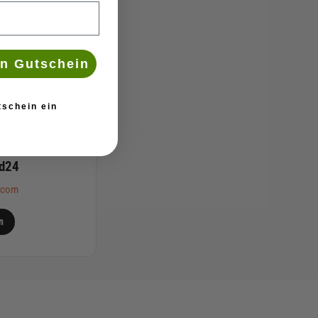
n Gutschein
tschein ein
nd24
4com
n