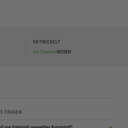
ENTWICKELT
mit Experten
WISSEN
TE FRAGEN
eil von Edelstahl gegenüber Kunststoff?