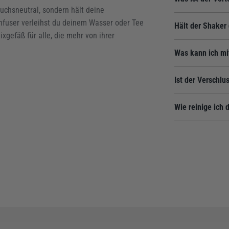
ruchsneutral, sondern hält deine
Edelstahl ist ex
Infuser verleihst du deinem Wasser oder Tee
Hält der Shaker
Gerüche an und 
gefäß für alle, die mehr von ihrer
immer frisch.
Ja, durch die Ed
Was kann ich mi
warme Drinks an
den Büroalltag.
Das ist ein toll
Ist der Verschlus
hineingeben, um
ohne die Stücke
Der Smartshake R
Wie reinige ich
Partner in der T
Tropfen.
Ganz unkomplizie
Oberfläche lässt