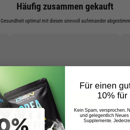
Häufig zusammen gekauft
e Gesundheit optimal mit diesen sinnvoll aufeinander abgestim
Gesamtpreis:
--
Für einen gut
10% für 
Auswahl in den Warenkorb
Kein Spam, versprochen. N
und gelegentlich Neues 
Supplemente. Jederzei