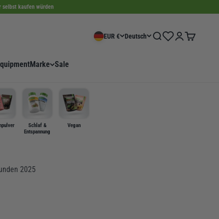
ir selbst kaufen würden
Wishlist
Suche
Anmelden
Warenkorb
EUR €
Deutsch
quipment
Marke
Sale
npulver
Schlaf &
Vegan
Entspannung
Kunden 2025