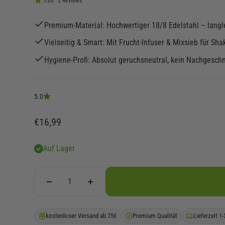
5.00
2 Reviews
Premium-Material: Hochwertiger 18/8 Edelstahl – langle
Vielseitig & Smart: Mit Frucht-Infuser & Mixsieb für Sh
Hygiene-Profi: Absolut geruchsneutral, kein Nachgesc
5.0
Angebot
€16,99
Auf Lager
kostenloser Versand ab 75€
Premium Qualität
Lieferzeit 1