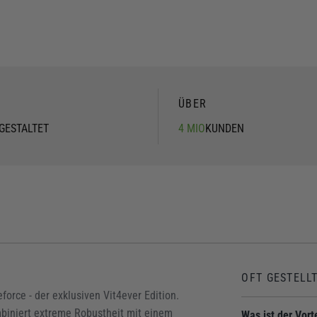
ÜBER
GESTALTET
4 MIO
KUNDEN
OFT GESTELL
force - der exklusiven Vit4ever Edition.
biniert extreme Robustheit mit einem
Was ist der Vort