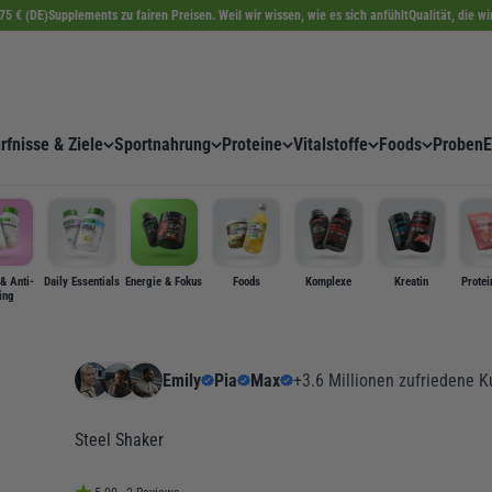
75 € (DE)
Supplements zu fairen Preisen. Weil wir wissen, wie es sich anfühlt
Qualität, die w
rfnisse & Ziele
Sportnahrung
Proteine
Vitalstoffe
Foods
Proben
E
& Anti-
Daily Essentials
Energie & Fokus
Foods
Komplexe
Kreatin
Protei
ing
Emily
Pia
Max
+3.6 Millionen zufriedene 
Steel Shaker