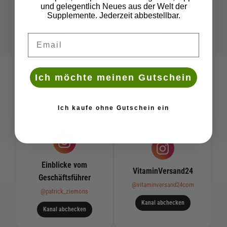
und gelegentlich Neues aus der Welt der
Supplemente. Jederzeit abbestellbar.
Auswahl in den Warenkorb
Deine Email
Folge uns auf Instagram
Ich möchte meinen Gutschein
Bleibe up to date und verpasse keine Aktionen mehr.
Ich kaufe ohne Gutschein ein
Einblicke vom
VitaminVersand24
Geschäftsführer
@vitaminversand24com
@patrick_ziemons
Kanal abchecken
Kanal abchecken