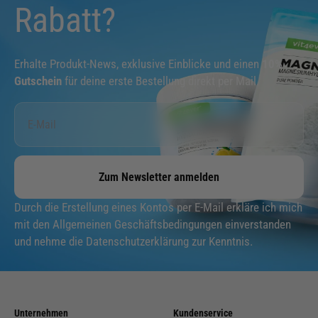
Rabatt?
Erhalte Produkt-News, exklusive Einblicke und einen
10%
Gutschein
für deine erste Bestellung direkt per Mail.
Zum Newsletter anmelden
Durch die Erstellung eines Kontos per E-Mail erkläre ich mich
mit den Allgemeinen Geschäftsbedingungen einverstanden
und nehme die Datenschutzerklärung zur Kenntnis.
Unternehmen
Kundenservice