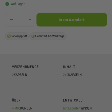
Auf Lager
In den Warenkorb
Laborgeprüft
Lieferzeit 1-3 Werktage
VERZEHRMENGE
INHALT
2
KAPSELN
240
KAPSELN
ÜBER
ENTWICKELT
4 MIO
KUNDEN
mit Experten
WISSEN