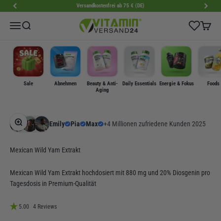
Zum Inhalt springen
Versandkostenfrei ab 75 € (DE)
VitaminVersand24
Wishlist
Menü
Suche
Warenk
Sale
Abnehmen
Beauty & Anti-
Daily Essentials
Energie & Fokus
Foods
Aging
Bild vergrößern
Emily
Pia
Max
+4 Millionen zufriedene Kunden 2025
Mexican Wild Yam Extrakt
Mexican Wild Yam Extrakt hochdosiert mit 880 mg und 20% Diosgenin pro
Tagesdosis in Premium-Qualität
5.00
4 Reviews