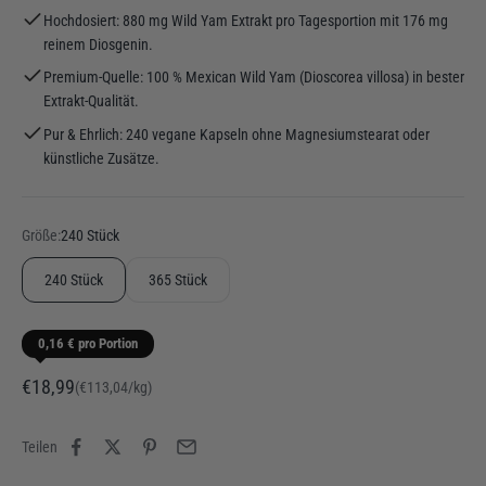
Hochdosiert: 880 mg Wild Yam Extrakt pro Tagesportion mit 176 mg
reinem Diosgenin.
Premium-Quelle: 100 % Mexican Wild Yam (Dioscorea villosa) in bester
Extrakt-Qualität.
Pur & Ehrlich: 240 vegane Kapseln ohne Magnesiumstearat oder
künstliche Zusätze.
Größe:
240 Stück
240 Stück
365 Stück
0,16 € pro Portion
Angebot
€18,99
(€113,04/kg)
Teilen