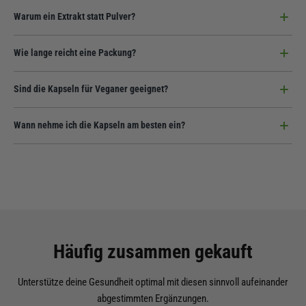
Diosgenin ist ein wertvoller Pflanzenstoff der Yamswurz der dem
Warum ein Extrakt statt Pulver?
körpereigenen Progesteron in seiner Struktur ähnelt.
Ein Extrakt konzentriert die wertvollen Inhaltsstoffe wie Diosgenin deutlich
Wie lange reicht eine Packung?
stärker als einfaches Wurzelpulver. So erhältst du mehr Power pro Kapsel.
In einer Dose stecken 240 Kapseln. Bei der empfohlenen Einnahme von 2
Sind die Kapseln für Veganer geeignet?
Kapseln täglich reicht dein Vorrat für volle 4 Monate.
Ja, zu einhundert Prozent. Wir verwenden rein pflanzliche Kapselhüllen
Wann nehme ich die Kapseln am besten ein?
und verzichten auf jegliche tierische Hilfsstoffe.
Wir empfehlen die Einnahme von 2 Kapseln täglich mit ausreichend
Flüssigkeit direkt zu den Mahlzeiten.
Häufig zusammen gekauft
Unterstütze deine Gesundheit optimal mit diesen sinnvoll aufeinander
abgestimmten Ergänzungen.