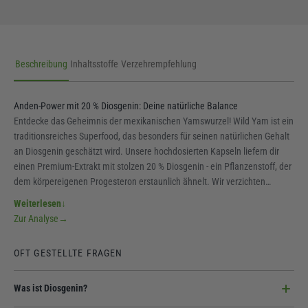
Beschreibung
Inhaltsstoffe
Verzehrempfehlung
Anden-Power mit 20 % Diosgenin: Deine natürliche Balance
Entdecke das Geheimnis der mexikanischen Yamswurzel! Wild Yam ist ein
traditionsreiches Superfood, das besonders für seinen natürlichen Gehalt
an Diosgenin geschätzt wird. Unsere hochdosierten Kapseln liefern dir
einen Premium-Extrakt mit stolzen 20 % Diosgenin - ein Pflanzenstoff, der
dem körpereigenen Progesteron erstaunlich ähnelt. Wir verzichten
komplett auf unnötige Füll- und Zusatzstoffe, um dir die pure Kraft der
Weiterlesen
↓
Natur in ihrer reinsten Form zu bieten. Der ideale Begleiter für Frauen, die
Zur Analyse
→
Wert auf natürliche Balance legen.
OFT GESTELLTE FRAGEN
Was ist Diosgenin?